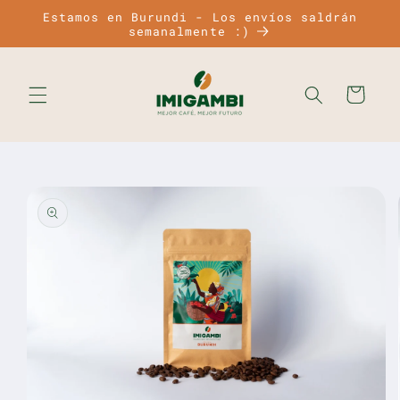
Ir
Estamos en Burundi - Los envíos saldrán
directamente
semanalmente :)
al contenido
Carrito
Ir
directamente
a la
información
del producto