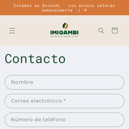
Ir
Estamos en Burundi - Los envíos saldrán
directamente
semanalmente :)
al contenido
Carrito
Contacto
F
Nombre
o
r
Correo electrónico
*
m
u
l
Número de teléfono
a