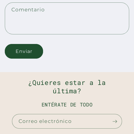
r
Comentario
i
o
d
e
c
Enviar
o
n
t
a
¿Quieres estar a la
c
última?
t
ENTÉRATE DE TODO
o
Correo electrónico